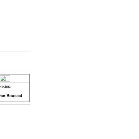
iederl.
van Bouscat